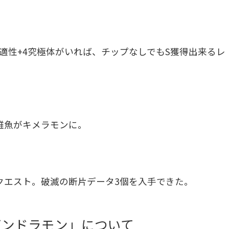
適性+4究極体がいれば、チップなしでもS獲得出来るレ
雑魚がキメラモンに。
クエスト。破滅の断片データ3個を入手できた。
ゲンドラモン」について