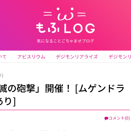
気になることごちゃまぜブログ
いて
アビスリウム
デジモンリアライズ
デジモン
リ）
滅の砲撃」開催！ [ムゲンドラ
り]
コメント(0)