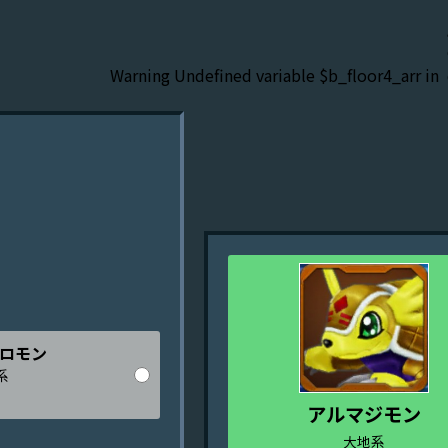
Warning
: Undefined variable $b_floor4_arr in
ロモン
系
アルマジモン
大地系