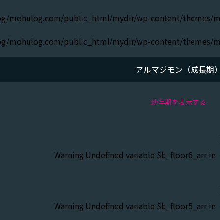
g/mohulog.com/public_html/mydir/wp-content/themes/moh
g/mohulog.com/public_html/mydir/wp-content/themes/moh
アルマジモン（成長期
幼年期を表示する
Warning
: Undefined variable $b_floor6_arr in
Warning
: Undefined variable $b_floor5_arr in