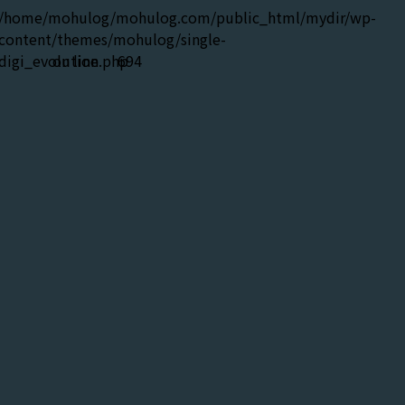
/home/mohulog/mohulog.com/public_html/mydir/wp-
content/themes/mohulog/single-
digi_evolution.php
on line
694