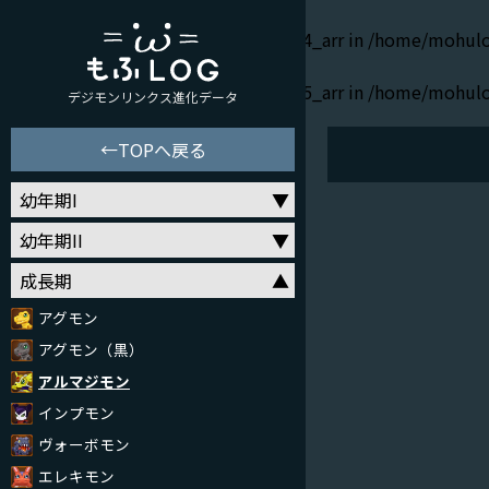
Warning
: Undefined variable $b_floor4_arr in
/home/mohulo
Warning
: Undefined variable $b_floor5_arr in
/home/mohulo
デジモンリンクス進化データ
←TOPへ戻る
幼年期I
幼年期II
成長期
アグモン
アグモン（黒）
アルマジモン
インプモン
ヴォーボモン
エレキモン