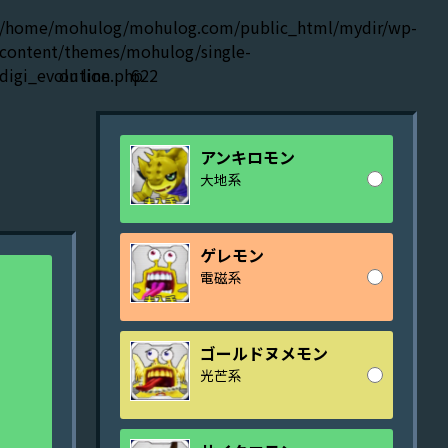
/home/mohulog/mohulog.com/public_html/mydir/wp-
content/themes/mohulog/single-
digi_evolution.php
on line
622
アンキロモン
大地系
ゲレモン
電磁系
ゴールドヌメモン
光芒系